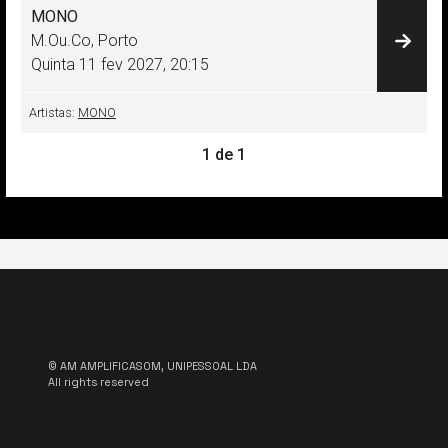
MONO
M.Ou.Co, Porto
Quinta 11 fev 2027
,
20:15
Artistas:
MONO
1 de 1
© AM AMPLIFICASOM, UNIPESSOAL LDA
All rights reserved